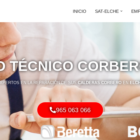
INICIO
SAT-ELCHE
EM
O TÉCNICO CORBE
XPERTOS EN LA REPARACIÓN DE SUS
CALDERAS CORBERO
EN
ELC
965 063 066